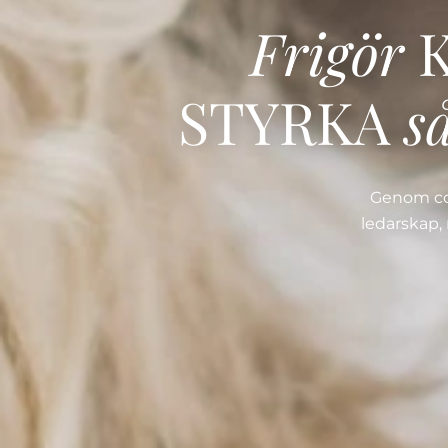
Frigör
K
STYRKA
s
Genom coa
ledarskap, 