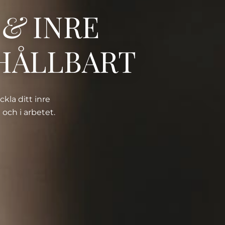
S
&
INRE
HÅLLBART
kla ditt inre
 och i arbetet.