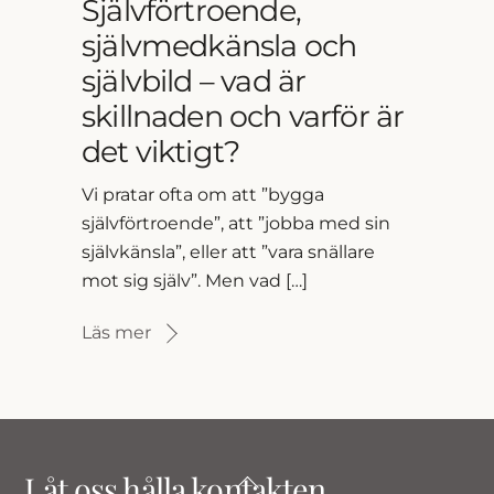
Självförtroende,
självmedkänsla och
självbild – vad är
skillnaden och varför är
det viktigt?
Vi pratar ofta om att ”bygga
självförtroende”, att ”jobba med sin
självkänsla”, eller att ”vara snällare
mot sig själv”. Men vad […]
Läs mer
Låt oss hålla kontakten
Back